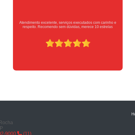
Conserto de Fech
Conserto de Fechadura Eletrônica Sã
Atendimento excelente, serviços executados com carinho e
Conserto de Fechaduras de Porta
respeito. Recomendo sem dúvidas, merece 10 estrelas
Conserto de Maçaneta de Porta
Conserto de Miolo da Fechadura São
Chaveiro para Fechadura
Chaveiro para Troca de F
Consertos de Fechaduras em São
Instalação de Fechadura
Mudança de
Troca de Fechadura
Troca de 
Chave Tetra Cópia
Chaveiro Cópia 
H
Cópia Chave Codificada
Cópia
 Rocha
Cópia Chave Tetra
Cópia d
SP
02-9000
(11)