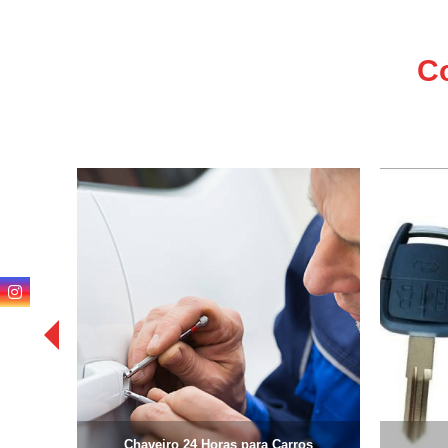
Troca de
miolo de
fechadura
Co
Troca de
segredos
Venda de
chaves
Chaveiro 24 Horas para Carros