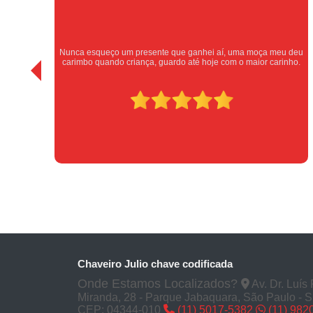
s
 até
Nunca esqueço um presente que ganhei aí, uma moça meu deu
to e
carimbo quando criança, guardo até hoje com o maior carinho.
Chaveiro Julio chave codificada
Onde Estamos Localizados?
Av. Dr. Luís
Miranda, 28 - Parque Jabaquara, São Paulo - 
CEP: 04344-010
(11) 5017-5382
(11) 982