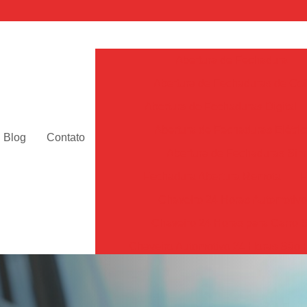
Abertura de Fechadura
Abertura de Fechaduras de Cof
Abertura de Fechaduras Digital
Abertura de Fechaduras Elétric
Blog
Contato
Abertura de Fechaduras Sim
Fechadura Abertura Remota
F
Chaveiro 24 Horas Automotiv
Chaveiro 24 Horas para Carro 
Chaveiro Automotivo 24 Horas São 
Chaveiro Automotivo Perto de Mim Sã
Chaveiro de Carro 24h SP