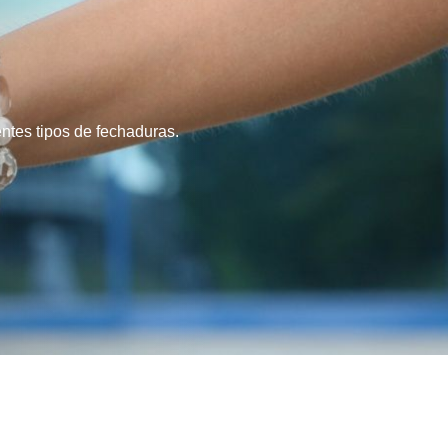
Chaveiro para Carros 24 Horas São Paulo
ros Importados
Chaveiro de Veículos 24 Horas
veiro para Veículos
Chaveiro Veicular
cular em São Paulo
Chaveiro Veicular em Sp
ntes tipos de fechaduras.
ro Veicular
Serviço de Chaveiro para Veículos
s Mais Próximo de Mim SP
 Paulo
Chaveiro 24 Horas Perto de Mim SP
 SP
Chaveiro 24 Horas São Paulo
eiro 24h São Paulo
Chaveiro 24hr São Paulo
Chaveiro 24hs Perto de Mim SP
Chaveiro Perto de Mim 24 Horas São Paulo
o em São Paulo
Chaveiro Automotivo em Sp
ro de Sp
Chaveiro Automotivo Preço