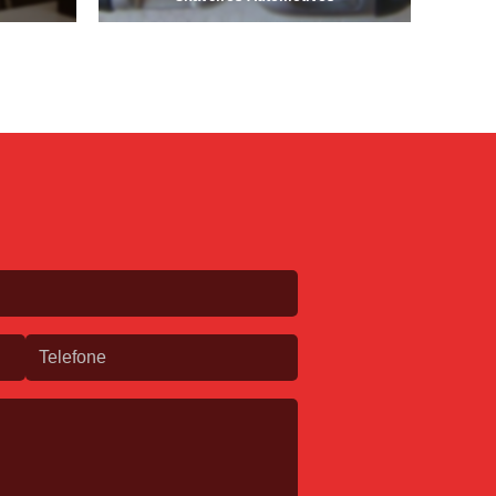
 Carros Canivete
Chave Tipo Canivete
r Chave Canivete
Chave Codificada
a
Chave Codificada de Automóveis
lo
Chaveiro de Chave Codificada
das
Chaveiro para Chave Codificada
nte
Chaveiro Urgente para Chave Codificada
 Paulo
Chaves Codificadas em Sp
cada
Chave Micha Tetra
Chave Quadrupla
la
Chave Tetra para Porta de Alumínio
e Tetra Porta
Fechadura Chave Estrela
la
Fechadura de Porta Chave Tetra
ave Tetra
Carimbo Confeccionado
onalizado
Confecção de Carimbos