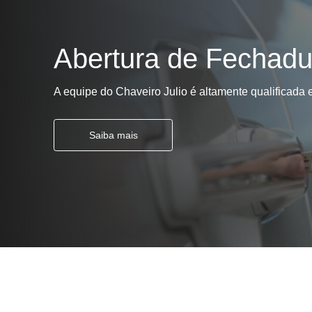
Chaveiros
urgentes
Abertura de Fechadu
Chaves
automotivas
Chaves
A equipe do Chaveiro Julio é altamente qualificada
canivete
Chaves
Saiba mais
codificadas
Chaves
tetra
Confecções
de
carimbos
Conserto
de
maçanetas
automotivas
Consertos