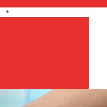
(11) 5017-5382
(11) 98202-9000
Abertura de Fechaduras Automotiva
re
Abertura de Fechaduras de Portão
Abertura de Fechaduras Digital de Cofre
a
Abertura de Fechaduras Multiponto
ples
Abertura de Fechaduras Tetra
echadura Eletrônica com Abertura Remota
o SP
Chaveiro 24 Horas de Carro SP
SP
Chaveiro Auto 24 Horas São Paulo
Paulo
Chaveiro Automotivo 24h São Paulo
o Paulo
Chaveiro Carro 24 Horas São Paulo
Chaveiro de Carros 24 Horas SP