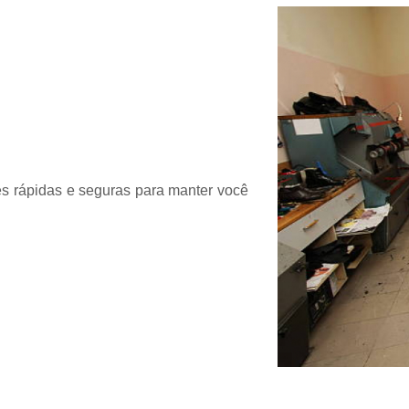
Chaveiro Automotivos
Chav
Chaveiro para Automóveis
Cha
Empresa de Chaveiro Automotivo
Chaveiro para Carro
Chaveiro para Carro Especial
Chaveiro para Carro Nacional
s rápidas e seguras para manter você
Serviço de Chaveiro para Carr
Serviço de Chaveiro para Carro Import
Chaveiro de Residência
Chaveiro para Fechadura Res
Chaveiro para Residê
Chaveiro Residencial em São
Conserto Chaveiro Residencia