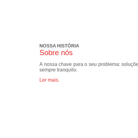
de
fechadura
Consertos
de
fechaduras
Cópia de
NOSSA HISTÓRIA
chaves
Sobre nós
Cópia de
chaves
A nossa chave para o seu problema: soluçõe
automotivas
sempre tranquilo.
Fechadura
Ler mais.
de portas
Fechaduras
digitais
Miolo de
fechaduras
Segredo de
fechaduras