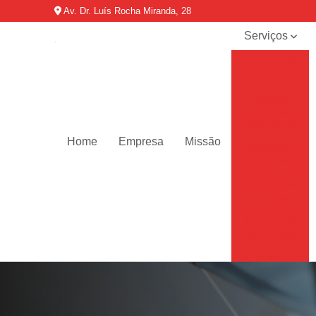
Av. Dr. Luís Rocha Miranda, 28
Serviços
Abertura de
fechaduras
Chaveiro
24 horas
para carros
Home
Empresa
Missão
Chaveiro
de veículos
Chaveiros
24 horas
Chaveiros
automotivos
Chaveiros
de carro
Chaveiros
residenciais