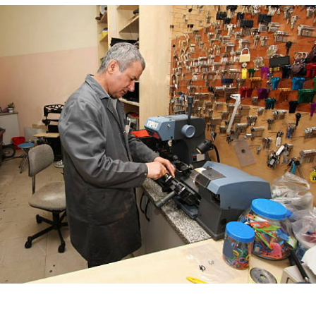
eiro Autos
Chaveiro de Automóveis
veiro para Autos
Chaveiros Automotivo
Chaveiro Chave de Carro
Chaveiro de Carro
Chaveiro para Carro 24 Horas
izado
Chaveiro para Carro Importado
Chaveiro para Extração de Chave de Carro
o
Serviço de Chaveiro para Carro 24h
ado
Serviço de Chaveiro para Carro Nacional
Chaveiro de Residências 24 Horas
idencial
Chaveiro para Residência
ncias
Chaveiro Residencial
 Paulo
Chaveiro Residencial em Sp
l
Conserto de Fechadura Residencial