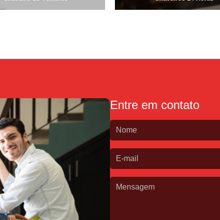
Chave de Canivete
Chave de
Chip Chave Canivete
Faze
Chave Codificada Automotiv
Chave Codificada de Veícu
Chaveiro de Chaves Codifica
Chaveiro para Chave Codificada Urge
Entre em contato
Chaves Codificadas em São
Serviço de Chaveiro para Chave Codifi
Chave Tetra
Chave Tetra Dup
Chave Tetra para Portão
Chav
Fechadura com Chave Estre
Fechadura de Porta com Ch
Carimbo Confeccionado Pers