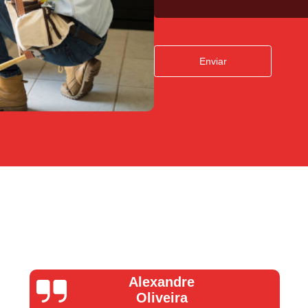
Confecção de Carimbos em São
Confecção de Carimbos Perso
Enviar
Confeccionar Carimbos
Empresa de 
Fazer Carimbo
Ser
Conserto de Fechadura Automotiva SP
Conserto de Fechadu
Conserto de Fecha
Conserto de Fechadura
Conserto de Fechadu
Conserto de Fechaduras de Carros
Conserto de Maçanetas de Carros 
Conserto Fechadura Automotiva São
Alexandre
Oliveira
Conserto de Fechadura de Casa SP