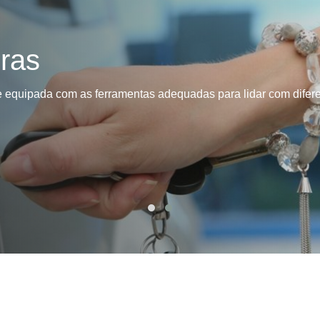
Chaveiro de Moto 24 Horas SP
Chaveiro de Carros
Chaveiro de Car
ras
Chaveiro de Veículos 24h
Cha
Chaveiro Veicular 24h
Chaveiro Vei
 e equipada com as ferramentas adequadas para lidar com difere
Chaveiros de Veículos
Serviço Chavei
Chaveiro 24 Hora
Chaveiro 24 Horas Mais Próximo São
Chaveiro 24 Horas Próximo
Chaveiro 24h Perto de Mim SP
Chav
Chaveiro 24hrs São Paulo
Chaveiro Mais Próximo 24 Horas SP
Chaveiro Auto
Chaveiro Automotiv
Chaveiro Automotivo no Cent